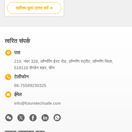
ऑर्गेनिक
सर्वोत्तम मूल्य प्राप्त करें
त्वरित संपर्क
पता
210, नंबर 328, लॉन्गपिंग ईस्ट रोड, लॉन्गगैंग स्ट्रीट, लॉन्गगैंग जिला,
518116 शेन्ज़ेन शहर, चीन
टेलीफोन
86-75589230325
ईमेल
info@futuretechsafe.com