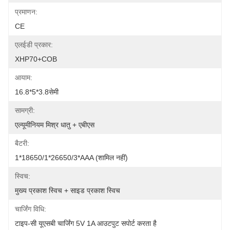
प्रमाणन:
CE
एलईडी प्रकार:
XHP70+COB
आयाम:
16.8*5*3.8सेमी
सामग्री:
एल्यूमीनियम मिश्र धातु + एबीएस
बैटरी:
1*18650/1*26650/3*AAA (शामिल नहीं)
स्विच:
मुख्य प्रकाश स्विच + साइड प्रकाश स्विच
चार्जिंग विधि:
टाइप-सी यूएसबी चार्जिंग 5V 1A आउटपुट सपोर्ट करता है