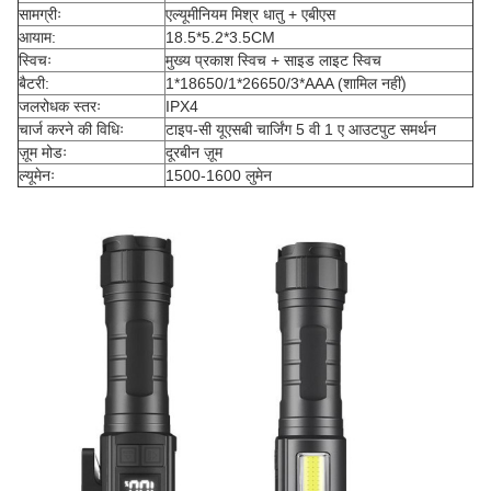
सामग्रीः
एल्यूमीनियम मिश्र धातु + एबीएस
आयाम:
18.5*5.2*3.5CM
स्विचः
मुख्य प्रकाश स्विच + साइड लाइट स्विच
बैटरी:
1*18650/1*26650/3*AAA (शामिल नहीं)
जलरोधक स्तरः
IPX4
चार्ज करने की विधिः
टाइप-सी यूएसबी चार्जिंग 5 वी 1 ए आउटपुट समर्थन
ज़ूम मोडः
दूरबीन ज़ूम
ल्यूमेनः
1500-1600 लुमेन