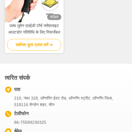
वीडियो
उच्च लुमेन एलईडी टॉर्च फ्लैशलाइट
आउटडोर गतिविधि के लिए रिचार्जेबल
सर्वोत्तम मूल्य प्राप्त करें
त्वरित संपर्क
पता
210, नंबर 328, लॉन्गपिंग ईस्ट रोड, लॉन्गगैंग स्ट्रीट, लॉन्गगैंग जिला,
518116 शेन्ज़ेन शहर, चीन
टेलीफोन
86-75589230325
ईमेल