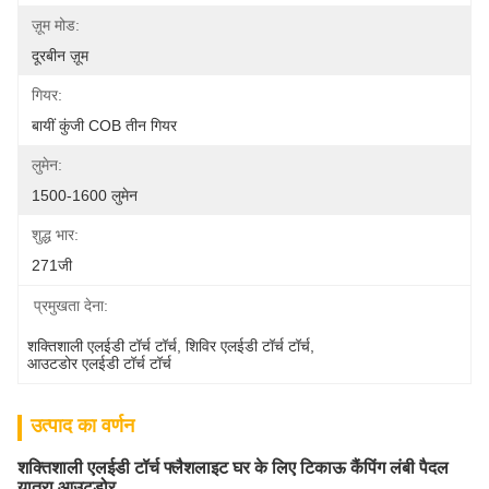
ज़ूम मोड:
दूरबीन ज़ूम
गियर:
बायीं कुंजी COB तीन गियर
लुमेन:
1500-1600 लुमेन
शुद्ध भार:
271जी
प्रमुखता देना:
शक्तिशाली एलईडी टॉर्च टॉर्च
, 
शिविर एलईडी टॉर्च टॉर्च
, 
आउटडोर एलईडी टॉर्च टॉर्च
उत्पाद का वर्णन
शक्तिशाली एलईडी टॉर्च फ्लैशलाइट घर के लिए टिकाऊ कैंपिंग लंबी पैदल
यात्रा आउटडोर