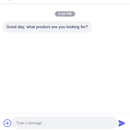
4:26 PM
हमारा समाचार पत्र
Good day, what product are you looking for?
छूट और अधिक के लिए हमारे न्यूज़लेटर की सदस्यता लें।
हमसे संपर्क करें
गोपनीयता नीति
|
साइटमैप
| चीन अच्छी गुणवत्ता खनन दीपक आपूर्तिकर्ता. कॉपीराइट
© 2023-2026 FUTURE TECH LIMITED . सर्वाधिकार सुरक्षित।