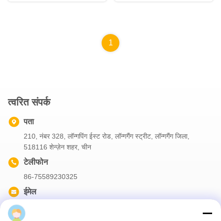
1
त्वरित संपर्क
पता
210, नंबर 328, लॉन्गपिंग ईस्ट रोड, लॉन्गगैंग स्ट्रीट, लॉन्गगैंग जिला,
518116 शेन्ज़ेन शहर, चीन
टेलीफोन
86-75589230325
ईमेल
info@futuretechsafe.com