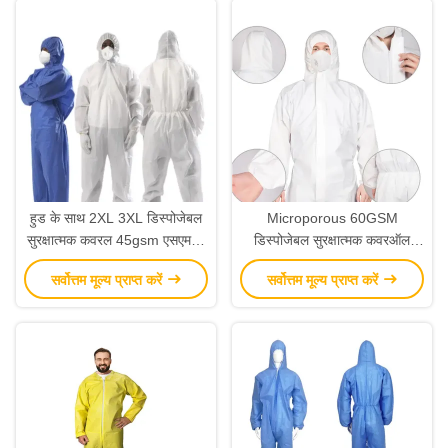
हुड के साथ 2XL 3XL डिस्पोजेबल
Microporous 60GSM
सुरक्षात्मक कवरल 45gsm एसएमएस
डिस्पोजेबल सुरक्षात्मक कवरऑल
पीपीई कवरल किट
पॉलीप्रोपाइलीन बॉडी सूट स्प्लैश
सर्वोत्तम मूल्य प्राप्त करें
सर्वोत्तम मूल्य प्राप्त करें
रेज़िस्टेंट