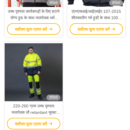
वीडियो
वीडियो
उच्च दृश्यता कार्यकपड़ों के लिए हटाने
एएनएसआई/आईएसईए 107-2015
योग्य हुड के साथ जलरोधक थर्मल
शीतकालीन गर्म हुडी के साथ 100%
सुरक्षा परावर्तक जैकेट
पॉलिएस्टर ऊन अस्तर सुरक्षा
सर्वोत्तम मूल्य प्राप्त करें
सर्वोत्तम मूल्य प्राप्त करें
चिंतनशील जैकेट
वीडियो
220-260 ग्राम उच्च दृश्यता
जलरोधक लौ retardant सुरक्षा
उद्योग श्रमिकों के लिए कार्य सूट
सर्वोत्तम मूल्य प्राप्त करें