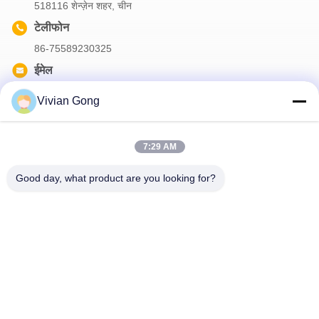
518116 शेन्ज़ेन शहर, चीन
टेलीफोन
86-75589230325
ईमेल
info@futuretechsafe.com
Vivian Gong
7:29 AM
हमारा समाचार पत्र
Good day, what product are you looking for?
छूट और अधिक के लिए हमारे न्यूज़लेटर की सदस्यता लें।