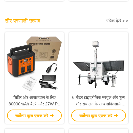
सौर प्रणाली उत्पाद
अधिक देखें > >
शिविर और आपातकाल के लिए
6 मीटर हाइड्रोलिक मस्तूल और शून्य
80000mAh बैटरी और 27W PD
शोर संचालन के साथ शक्तिशाली
टाइप-सी के साथ 220V 300W
1KW लोड पावर एलईडी सोलर टॉवर
सर्वोत्तम मूल्य प्राप्त करें
सर्वोत्तम मूल्य प्राप्त करें
पोर्टेबल पावर स्टेशन
लाइट