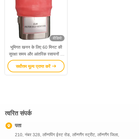
वीडियो
भूमिगत खनन के लिए 60 मिनट की
सुरक्षा समय और आंतरिक रसायनों के
साथ छोटा आकार ZL60 सेल्फ-
सर्वोत्तम मूल्य प्राप्त करें
रेस्क्यूअर रेस्पिरेटर
त्वरित संपर्क
पता
210, नंबर 328, लॉन्गपिंग ईस्ट रोड, लॉन्गगैंग स्ट्रीट, लॉन्गगैंग जिला,