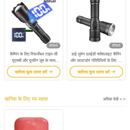
वीडियो
वीडियो
कैम्पिंग के लिए रिचार्जेबल टाइप-सी
हाई लुमेन एलईडी फ्लैशलाइट कैंपिंग
यूएसबी और दूरबीन ज़ूम के साथ
और आउटडोर गतिविधियों के लिए ज़ूम
शक्तिशाली 1500-1600 लुमेन
करने योग्य फ़ंक्शन के साथ रिचार्जेबल
सर्वोत्तम मूल्य प्राप्त करें
सर्वोत्तम मूल्य प्राप्त करें
एलईडी टॉर्च टॉर्च
खनिक के लिए स्व-रक्षक
अधिक देखें > >