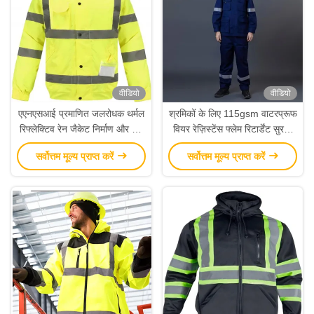
वीडियो
वीडियो
एएनएसआई प्रमाणित जलरोधक थर्मल
श्रमिकों के लिए 115gsm वाटरप्रूफ
रिफ्लेक्टिव रेन जैकेट निर्माण और तेल
वियर रेज़िस्टेंस फ्लेम रिटार्डेंट सुरक्षा
गैस के लिए उच्च दृश्यता
कवरऑल
सर्वोत्तम मूल्य प्राप्त करें
सर्वोत्तम मूल्य प्राप्त करें