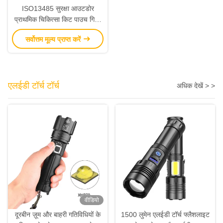
ISO13485 सुरक्षा आउटडोर
प्राथमिक चिकित्सा किट पाउच गियर
आउटडोर आपातकालीन जीवन रक्षा
सर्वोत्तम मूल्य प्राप्त करें
किट
एलईडी टॉर्च टॉर्च
अधिक देखें > >
वीडियो
दूरबीन ज़ूम और बाहरी गतिविधियों के
1500 लुमेन एलईडी टॉर्च फ्लैशलाइट