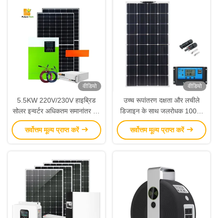
वीडियो
वीडियो
5.5KW 220V/230V हाइब्रिड
उच्च रूपांतरण दक्षता और लचीले
सोलर इन्वर्टर अधिकतम समानांतर 12
डिजाइन के साथ जलरोधक 100W
इकाइयों के साथ और अंतर्निहित
मोनोक्रिस्टलीय सौर पैनल
सर्वोत्तम मूल्य प्राप्त करें
सर्वोत्तम मूल्य प्राप्त करें
एमपीपीटी