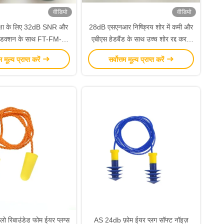
वीडियो
वीडियो
रक्षा के लिए 32dB SNR और
28dB एसएनआर निष्क्रिय शोर में कमी और
 रिडक्शन के साथ FT-FM-3E
एबीएस हेडबैंड के साथ उच्च शोर रद्द करने
मटेरियल ईयरमफ़्स
वाले ईयरक्राफ्ट
तम मूल्य प्राप्त करें
सर्वोत्तम मूल्य प्राप्त करें
लो रिबाउंडेड फोम ईयर प्लग्स
AS 24db फ़ोम ईयर प्लग सॉफ्ट नॉइज़