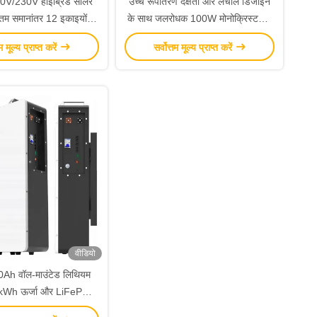
V/230V हाइब्रिड सोलर
उच्च रूपांतरण दक्षता और लचीले डिजाइन
कतम समानांतर 12 इकाइयों के
के साथ जलरोधक 100W मोनोक्रिस्टलीय
 अंतर्निहित एमपीपीटी
सौर पैनल
तम मूल्य प्राप्त करें
सर्वोत्तम मूल्य प्राप्त करें
वीडियो
Ah वॉल-माउंटेड लिथियम
4kWh ऊर्जा और LiFePO4
ज्माटिक सेल के साथ