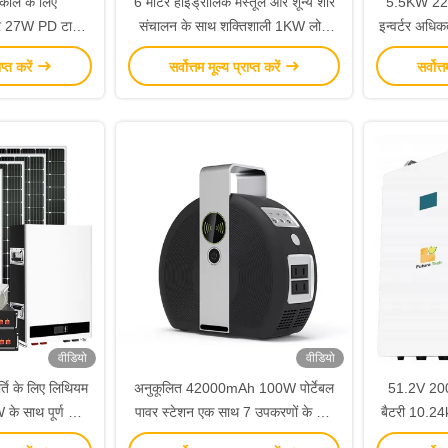
काल के लिए
6 मीटर हाइड्रोलिक मस्तूल और शून्य शोर
5.5KW 220
 27W PD टाइप-
संचालन के साथ शक्तिशाली 1KW लोड
इन्वर्टर अधि
W पोर्टेबल पावर
पावर एलईडी सोलर टॉवर लाइट
साथ और
ाप्त करें
सर्वोत्तम मूल्य प्राप्त करें
सर्वोत्
न
वीडियो
वीडियो
्ति के लिए लिथियम
अनुकूलित 42000mAh 100W पोर्टेबल
51.2V 200
के साथ पूर्ण ऑफ
पावर स्टेशन एक साथ 7 उपकरणों के लिए
बैटरी 10.2
र किट
आपातकालीन बिजली की आपूर्ति
प्रि