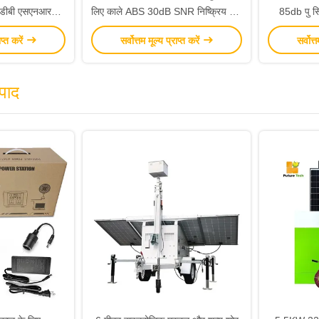
3 डीबी एसएनआर
लिए काले ABS 30dB SNR निष्क्रिय शोर
85db पु सि
कटौती ईयरमफ
कम करने वाले कान
ाप्त करें
सर्वोत्तम मूल्य प्राप्त करें
सर्वोत्
्पाद