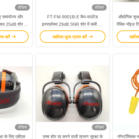
वीडियो
वीडियो
िए समायोज्य और
FT-FM-9001B-E कैप-माउंटेड
औद्योगिक सु
साथ 25dB शोर में
इयरफ़ॉक्स 29dB SNR शोर में कमी और
पैसिव नॉइज़
ी ईयर मफ
औद्योगिक सुरक्षा के लिए ABS सामग्री के
ABS 
ाप्त करें
सर्वोत्तम मूल्य प्राप्त करें
सर्वोत्
साथ
वीडियो
वीडियो
क्षा के लिए एबीएस
उच्च शोर रद्द करने वाली श्रवण सुरक्षा के
नॉनटॉक्सिक स्