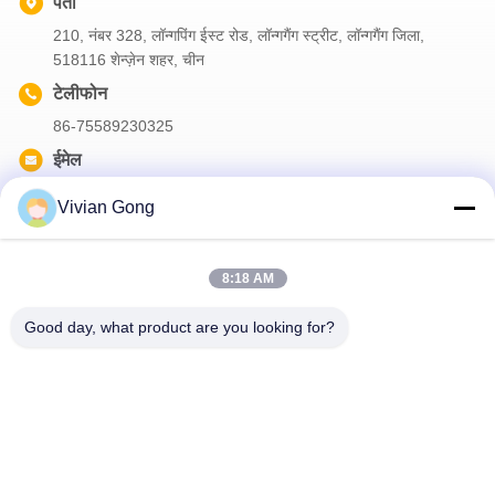
पता
210, नंबर 328, लॉन्गपिंग ईस्ट रोड, लॉन्गगैंग स्ट्रीट, लॉन्गगैंग जिला,
518116 शेन्ज़ेन शहर, चीन
टेलीफोन
86-75589230325
ईमेल
info@futuretechsafe.com
Vivian Gong
8:18 AM
हमारा समाचार पत्र
Good day, what product are you looking for?
छूट और अधिक के लिए हमारे न्यूज़लेटर की सदस्यता लें।